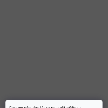
Narozeninová svíčka bílá se třpytkami "číslo
0", 4,5 cm
Skladem
>10 ks
49 Kč
10 Kč
Přidat do košíku
Svíčka ve tvaru číslice “0” má bílou barvu se třpytkami.
Číslice je vysoká 4,5 cm. Svíčka je ideální na
Chceme vám dopřát co nejlepší zážitek z