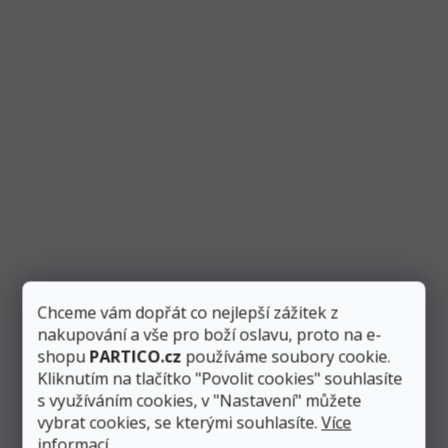
Přidat do košíku
38 Kč
Masky pandy z plstěného materiálu pro děti. Velikost masky
je 19x12 cm.
Chceme vám dopřát co nejlepší zážitek z
nakupování a vše pro boží oslavu, proto na e-
shopu
PARTICO.cz
používáme soubory cookie.
Kliknutím na tlačítko "Povolit cookies" souhlasíte
s využíváním cookies, v "Nastavení" můžete
vybrat cookies, se kterými souhlasíte.
Více
Maska Zombie s vlasy (latexová)
informací