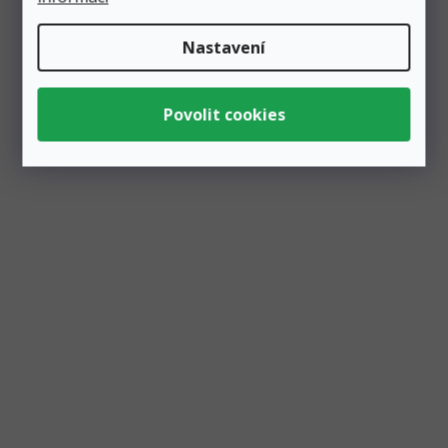
Nastavení
Balónek fóliový číslo volně stojící "8" duhový 38
cm, metalický
Skladem
3 ks
49 Kč
Přidat do košíku
45 Kč
Originální design i barva. To je fóliový balónek s podstavcem
ve tvaru čísla "8" v úžasné duhové barvě. Po nafouknutí...
Akce