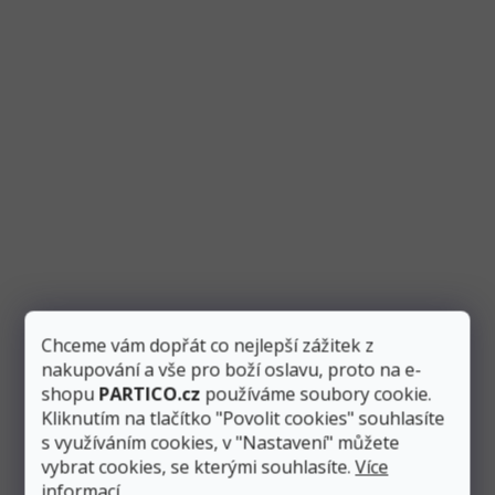
Saténová stuha studená zlatá 6 mm, délka 25 m
Skladem
4 ks
Měrná
0,76 Kč / 1 m
cena:
Přidat do košíku
19 Kč
Dekorační saténová stuha ve zlaté barvě (studený odstín) má
šířku 6 mm a délku 25 m. Je vhodná na tvorbu vývazků či...
Akce
Chceme vám dopřát co nejlepší zážitek z
nakupování a vše pro boží oslavu, proto na e-
shopu
PARTICO.cz
používáme soubory cookie.
Kliknutím na tlačítko "Povolit cookies" souhlasíte
s využíváním cookies, v "Nastavení" můžete
vybrat cookies, se kterými souhlasíte.
Více
informací