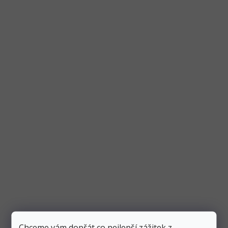
Narozeninová svíčka bílá se třpytkami "číslo
7", 4,5 cm
Skladem
5 ks
49 Kč
10 Kč
Přidat do košíku
Svíčka ve tvaru číslice “7” má bílou barvu se třpytkami.
Číslice je vysoká 4,5 cm. Svíčka je ideální na
Chceme vám dopřát co nejlepší zážitek z