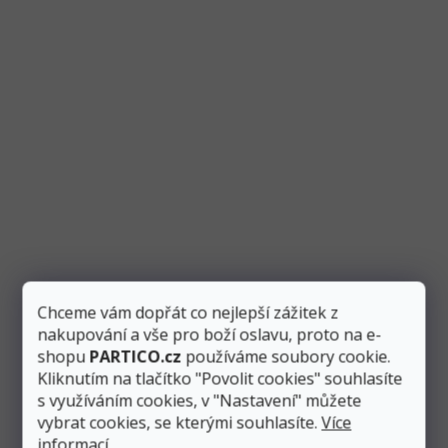
Balónek fóliový číslo "1" růžovo-zlatý 86 cm,
metalický
Skladem
1 ks
Přidat do košíku
87 Kč
Růžovo-zlatý fóliový metalický balónek ve tvaru čísla “1”
vysoký 86 cm využijete především při narozeninových...
Výprodej
Chceme vám dopřát co nejlepší zážitek z
nakupování a vše pro boží oslavu, proto na e-
shopu
PARTICO.cz
používáme soubory cookie.
Kliknutím na tlačítko "Povolit cookies" souhlasíte
s využíváním cookies, v "Nastavení" můžete
vybrat cookies, se kterými souhlasíte.
Více
informací