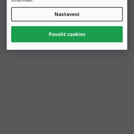
Nastavení
Balónek fóliový číslo "0" holografický, 35 cm
Skladem
6 ks
29 Kč
Přidat do košíku
9 Kč
Holografický fóliový balónek ve tvaru čísla “0” využijete
především při narozeninových oslavách. Balónek je vysoký
35...
Akce