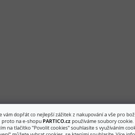
EXTRA PEVNÉ
Akce
Ekologické
 vám dopřát co nejlepší zážitek z nakupování a vše pro bož
, proto na e-shopu
PARTICO.cz
používáme soubory cookie.
ím na tlačítko "Povolit cookies" souhlasíte s využíváním cook
vení" můžete vybrat cookies, se kterými souhlasíte.
Více inf