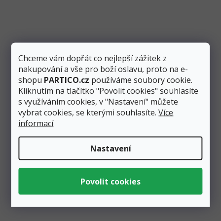
25 m
Skladem
5 ks
Měrná
33
1,32 Kč
cena:
/ 1 m
Kč
Přidat do košíku
Chceme vám dopřát co nejlepší zážitek z
nakupování a vše pro boží oslavu, proto na e-
shopu
PARTICO.cz
používáme soubory cookie.
Dekorační saténová stuha v barvě tmavě modré má
šířku 12 mm a délku 25 m. Je vhodná na tvorbu vývazků
Kliknutím na tlačítko "Povolit cookies" souhlasíte
či balení...
s využíváním cookies, v "Nastavení" můžete
vybrat cookies, se kterými souhlasíte.
Více
informací
Nastavení
Zobrazit všechny související produkty