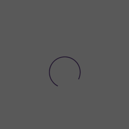
Potřebujete poradit?
774 923 039
Hledat
ACE A VÝZDOBA
NÁDOBÍ A DEKORACE NA STŮL
ORGANZY A
Balónky fóliová
Balónky fóliová čísla
písmena