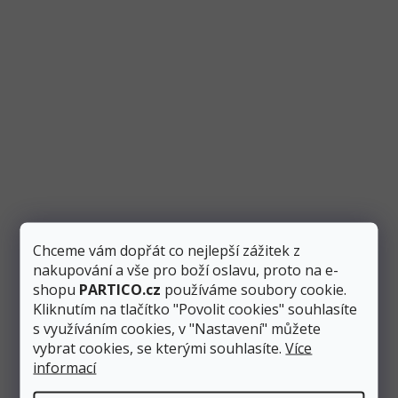
Jana Bláhová
péče o zákazníky
774 923 039
info
@
partico.cz
Položit dotaz
Chceme vám dopřát co nejlepší zážitek z
nakupování a vše pro boží oslavu, proto na e-
shopu
PARTICO.cz
používáme soubory cookie.
Podobné produkty
Kliknutím na tlačítko "Povolit cookies" souhlasíte
s využíváním cookies, v "Nastavení" můžete
vybrat cookies, se kterými souhlasíte.
Více
informací
Akce