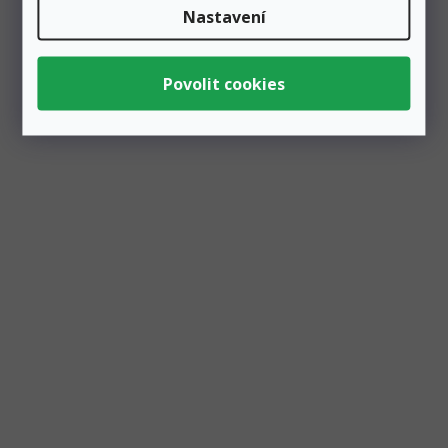
Nastavení
Balónky fóliové růžové Bride to be 340x35
cm, saténové
Skladem
1 ks
90 Kč
Přidat do košíku
75 Kč
Balónkový fóliový nápis "BRIDE TO BE" by neměl chybět
na žádné rozlučce se svobodou. Sada obsahuje
všechny písmena...