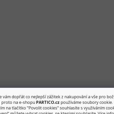
nebo
párty závěsy
.
ena
, k dispozici jsou od
A
do
Z
a také v
a
 vám dopřát co nejlepší zážitek z nakupování a vše pro bož
, proto na e-shopu
PARTICO.cz
používáme soubory cookie.
ím na tlačítko "Povolit cookies" souhlasíte s využíváním cook
vení" můžete vybrat cookies, se kterými souhlasíte.
Více inf