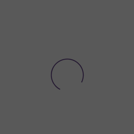
Potřebujete poradit?
774 923 039
Hledat
ACE A VÝZDOBA
NÁDOBÍ A DEKORACE NA STŮL
ORGANZY A
alónek písmeno "A" stříbrný 35 cm, metalický
meno "A" stříbrný 35 cm, 
Připravte originální výzdobu 
písmen. Ať už vytvoříte jméno
uděláte radost. Fóliový
balón