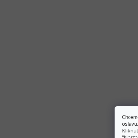
balónky
,
balónky ve tvaru čísel
,
tématické balónky
Balónky od A do Z
Nezapomeňte i na další nafukovací
balónky písm
dalších barvách
.
Parametry
Kategorie
:
Balónky fóliová písmen
Hmotnost
:
0.015 kg
Chceme
EAN
:
5902230771956
oslavu
Kliknut
Barva
:
stříbrná
"Nasta