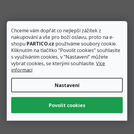
Skladem
2 ks
87 Kč
Přidat do košíku
Chceme vám dopřát co nejlepší zážitek z
nakupování a vše pro boží oslavu, proto na e-
Stříbrný fóliový metalický balónek ve tvaru čísla “1”
shopu
PARTICO.cz
používáme soubory cookie.
vysoký 86 cm využijete především při narozeninových
Kliknutím na tlačítko "Povolit cookies" souhlasíte
oslavách....
s využíváním cookies, v "Nastavení" můžete
vybrat cookies, se kterými souhlasíte.
Více
informací
Nastavení
Zobrazit všechny související produkty
Podobné produkty