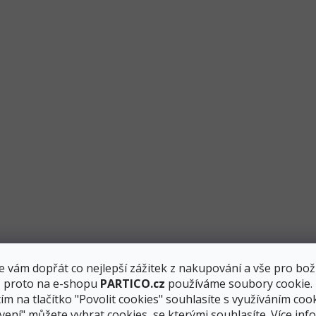
nebo
párty závěsy
.
ena
, k dispozici jsou od
A
do
Z
a také v
a
 vám dopřát co nejlepší zážitek z nakupování a vše pro bož
, proto na e-shopu
PARTICO.cz
používáme soubory cookie.
ím na tlačítko "Povolit cookies" souhlasíte s využíváním cook
vení" můžete vybrat cookies, se kterými souhlasíte.
Více inf