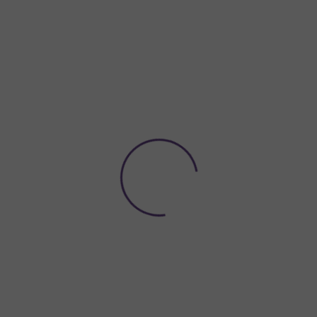
Potřebujete poradit?
774 923 039
Hledat
ACE A VÝZDOBA
NÁDOBÍ A DEKORACE NA STŮL
ORGANZY A
alónek písmeno "N" stříbrný 35 cm, metalický
meno "N" stříbrný 35 cm,
Připravte originální výzdobu 
písmen. Ať už vytvoříte jméno
uděláte radost. Fóliový
balón