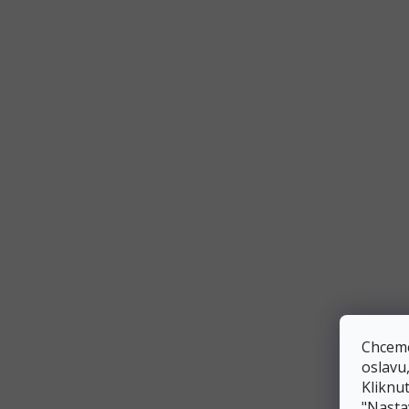
balónky
,
balónky ve tvaru čísel
,
tématické balónky
Balónky od A do Z
Nezapomeňte i na další nafukovací
balónky písm
dalších barvách
.
Parametry
Kategorie
:
Balónky fóliová písmen
Hmotnost
:
0.015 kg
Chceme
EAN
:
5902230772212
oslavu
Kliknut
Barva
:
stříbrná
"Nasta