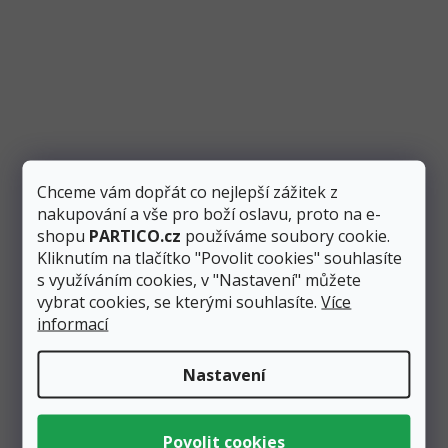
Chceme vám dopřát co nejlepší zážitek z
nakupování a vše pro boží oslavu, proto na e-
shopu
PARTICO.cz
používáme soubory cookie.
Kliknutím na tlačítko "Povolit cookies" souhlasíte
s využíváním cookies, v "Nastavení" můžete
vybrat cookies, se kterými souhlasíte.
Více
Závěs na party růžovo-zlatý s třásněmi
informací
90x250 cm, metalický
Skladem
1 ks
Nastavení
107 Kč
Přidat do košíku