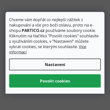
25 Kč
Přidat do košíku
Chceme vám dopřát co nejlepší zážitek z
Zlatý fóliový metalický balónek ve tvaru čísla “5”
nakupování a vše pro boží oslavu, proto na e-
vysoký 35 cm využijete především při narozeninových
shopu
PARTICO.cz
používáme soubory cookie.
oslavách....
Kliknutím na tlačítko "Povolit cookies" souhlasíte
s využíváním cookies, v "Nastavení" můžete
vybrat cookies, se kterými souhlasíte.
Více
informací
Nastavení
Zobrazit všechny související produkty
Podobné produkty