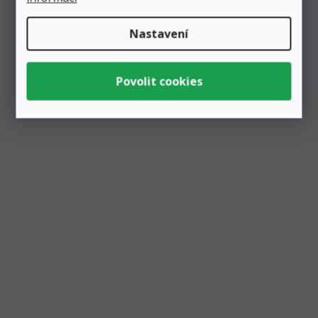
Balónek fóliový číslo volně stojící "6" zlatý 74 cm,
Nastavení
metalický
Skladem
4 ks
118 Kč
Přidat do košíku
99 Kč
Nafukovací fóliové "6" číslo s podstavcem ve zlaté barvě.
Nepotřebujete helium, nepotřebujete vlasec a přesto ho...
Akce