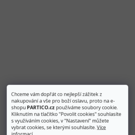
118 Kč
Přidat do košíku
99 Kč
Nafukovací fóliové "1" číslo s podstavcem ve zlaté barvě.
Nepotřebujete helium, nepotřebujete vlasec a přesto ho...
Akce
Chceme vám dopřát co nejlepší zážitek z
nakupování a vše pro boží oslavu, proto na e-
shopu
PARTICO.cz
používáme soubory cookie.
Kliknutím na tlačítko "Povolit cookies" souhlasíte
s využíváním cookies, v "Nastavení" můžete
vybrat cookies, se kterými souhlasíte.
Více
informací