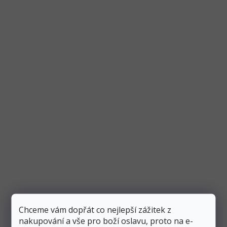
Svatební album na fotky bílé 20x24,5 cm, 22
stran
Skladem
1 ks
497 Kč
389 Kč
Přidat do košíku
Bílé fotoalbum svým názvem “Precious moments”
napovídá, že slouží k uchování všech vzácných chvil ve
Chceme vám dopřát co nejlepší zážitek z
vašem životě, má...
nakupování a vše pro boží oslavu, proto na e-