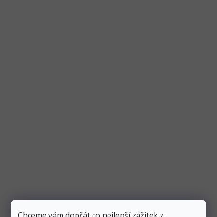
Dřevěné svatební fotoalbum 30,5x22,5 cm, 25
listů
Skladem
3 ks
599 Kč
449 Kč
Přidat do košíku
Svatební fotoalbum obsahuje 25 lesklých bílých listů a
má dřevěné desky s vypáleným nápisem “svatební
album” a...
Chceme vám dopřát co nejlepší zážitek z