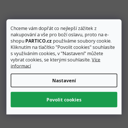
Skladem
1 ks
497 Kč
389 Kč
Přidat do košíku
Chceme vám dopřát co nejlepší zážitek z
nakupování a vše pro boží oslavu, proto na e-
Bílé fotoalbum svým názvem “Precious moments”
shopu
PARTICO.cz
používáme soubory cookie.
napovídá, že slouží k uchování všech vzácných chvil ve
vašem životě, má...
Kliknutím na tlačítko "Povolit cookies" souhlasíte
s využíváním cookies, v "Nastavení" můžete
vybrat cookies, se kterými souhlasíte.
Více
informací
Nastavení
Zobrazit všechny související produkty
Podobné produkty