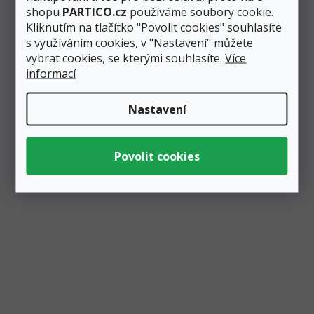
shopu
PARTICO.cz
používáme soubory cookie.
Kliknutím na tlačítko "Povolit cookies" souhlasíte
s využíváním cookies, v "Nastavení" můžete
vybrat cookies, se kterými souhlasíte.
Více
informací
Nastavení
Fóliový balónek písmeno "A" zlatý 35 cm,
metalický
Momentálně nedostupné