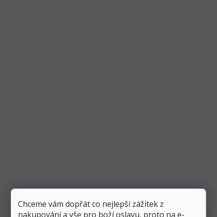
Fóliový balónek písmeno "A" stříbrný 35 cm,
metalický
Skladem
2 ks
Přidat do košíku
23 Kč
Připravte originální výzdobu na party nebo oslavu narozenin
Chceme vám dopřát co nejlepší zážitek z
z balónků ve tvaru písmen. Ať už vytvoříte jméno...
nakupování a vše pro boží oslavu, proto na e-