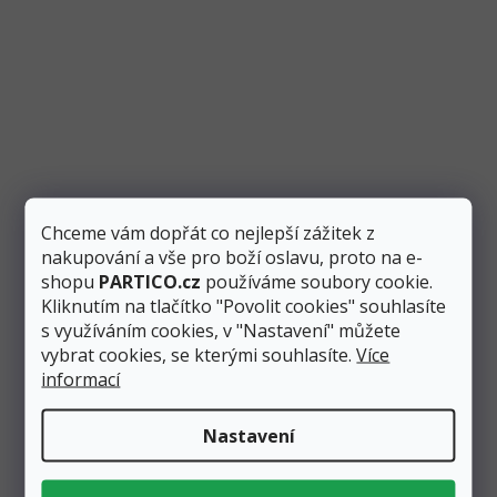
Fóliový balónek číslo "2" tmavě zelený, 85 cm
Chceme vám dopřát co nejlepší zážitek z
nakupování a vše pro boží oslavu, proto na e-
Skladem
7 ks
shopu
PARTICO.cz
používáme soubory cookie.
Kliknutím na tlačítko "Povolit cookies" souhlasíte
71 Kč
s využíváním cookies, v "Nastavení" můžete
66 Kč
Přidat do košíku
vybrat cookies, se kterými souhlasíte.
Více
informací
Tmavě zelený fóliový balónek ve tvaru čísla “2” vysoký
85 cm využijete především při narozeninových...
Nastavení