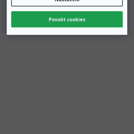
Dřevěná dekorace na zeď ve třpytivé bílé a zlaté
barvě. Dekorace svým tvarem připomíná spící oči. Očka
jsou velká 20...
Zobrazit všechny související produkty
Podobné produkty