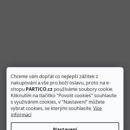
Výprodej
Chceme vám dopřát co nejlepší zážitek z
Dekorace na zeď Spící oči 20x11 cm, zlaté
nakupování a vše pro boží oslavu, proto na e-
shopu
PARTICO.cz
používáme soubory cookie.
Kliknutím na tlačítko "Povolit cookies" souhlasíte
Skladem
4 ks
s využíváním cookies, v "Nastavení" můžete
vybrat cookies, se kterými souhlasíte.
Více
104 Kč
informací
66 Kč
Přidat do košíku
Nastavení