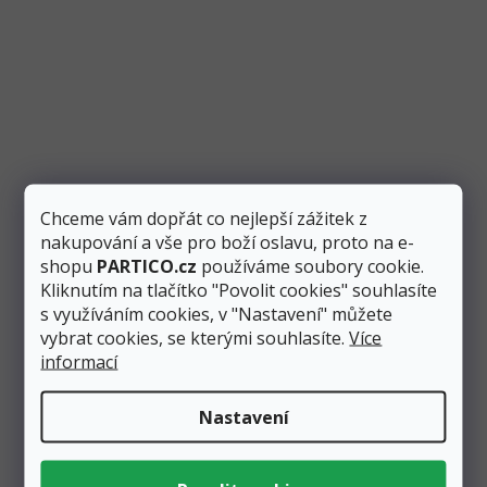
Balónek obří světle modrý 1 m, pastelový
Chceme vám dopřát co nejlepší zážitek z
Skladem
3 ks
nakupování a vše pro boží oslavu, proto na e-
shopu
PARTICO.cz
používáme soubory cookie.
89 Kč
Kliknutím na tlačítko "Povolit cookies" souhlasíte
79 Kč
Přidat do košíku
s využíváním cookies, v "Nastavení" můžete
vybrat cookies, se kterými souhlasíte.
Více
Nafukovací balónek má neuvěřitelný 1 metr! Tento obří
informací
balónek má krásnou světle modrou barvu v
pastelovém odstínu....
Nastavení