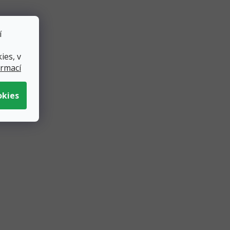
í
ies, v
cm,
Tyl tmavě modrý 30 cm,
ormací
délka 9 m
ks
Skladem
4 ks
/ 1 m
69 Kč
do košíku
Přidat do košíku
n v
Tmavě modrý tyl má délku 9 metrů
se tak
a šířku 30 cm, ale lze ji snadno
oun na
rozstříhnout a použít mnoha
způsoby, nebojte látka...