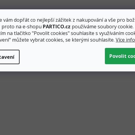
 vám dopřát co nejlepší zážitek z nakupování a vše pro bož
, proto na e-shopu
PARTICO.cz
používáme soubory cookie.
ím na tlačítko "Povolit cookies" souhlasíte s využíváním cook
Satén tyrkysový 36 cm,
Satén tyrkysový 16 
vení" můžete vybrat cookies, se kterými souhlasíte.
Více inf
délka 9 m
délka 9 m
Skladem
2 ks
Skladem
6 
tavení
Měrná
Měrná
16 Kč / 1 m
7,89 Kč 
cena:
cena:
144 Kč
71 Kč
Přidat do košíku
Přidat 
Tyrkysový satén vypadá velmi
Luxusně vypadající saté
luxusně. Skvěle se tak hodí
tyrkysové barvě. Skvěle 
například jako běhoun na stůl. Lze
hodí například jako běh
ho jednoduše tvarovat a...
stůl. Lze ho jednoduše...