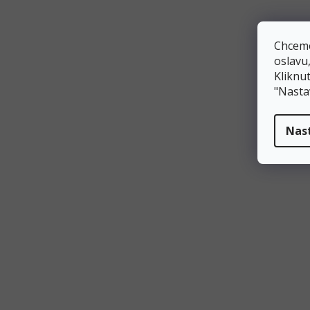
tmavě červená
Chceme
tmavě modrá
oslavu
Kliknut
tmavě růžová
"Nasta
tyrkysová
Nas
zelená
zlatá
žlutá
Šířka