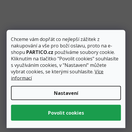
Skladem
2 ks
Měrná
69
0,31 Kč
cena:
/ 1 m
Kč
Přidat do košíku
Chceme vám dopřát co nejlepší zážitek z
Plastová zlatá stuha je šířoká 5 mm a délka je 225 m.
nakupování a vše pro boží oslavu, proto na e-
Její využití je velice pestré, protože je vhodná na
shopu
PARTICO.cz
používáme soubory cookie.
balení...
Kliknutím na tlačítko "Povolit cookies" souhlasíte
s využíváním cookies, v "Nastavení" můžete
vybrat cookies, se kterými souhlasíte.
Více
informací
Nastavení
Zobrazit všechny související produkty