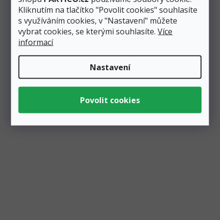
Kliknutím na tlačítko "Povolit cookies" souhlasíte
Zobrazit všechny související produkty
s využíváním cookies, v "Nastavení" můžete
vybrat cookies, se kterými souhlasíte.
Více
informací
Podobné produkty
Nastavení