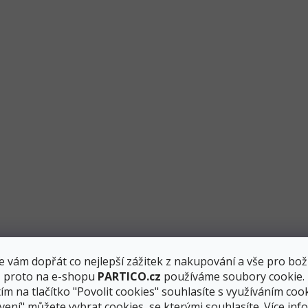
Výprodej
 vám dopřát co nejlepší zážitek z nakupování a vše pro bož
, proto na e-shopu
PARTICO.cz
používáme soubory cookie.
ím na tlačítko "Povolit cookies" souhlasíte s využíváním cook
vení" můžete vybrat cookies, se kterými souhlasíte.
Více inf