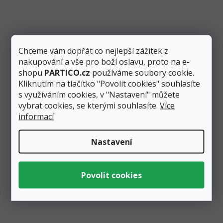
Skladem
4 ks
52 Kč
10 Kč
Přidat do košíku
Chceme vám dopřát co nejlepší zážitek z
nakupování a vše pro boží oslavu, proto na e-
Jmenovky na dárky mají černou barvu a jedinečný tvar
shopu
PARTICO.cz
používáme soubory cookie.
vlajky. Balení obsahuje 3 ks menších jmenovek, 3 ks
Kliknutím na tlačítko "Povolit cookies" souhlasíte
větších...
s využíváním cookies, v "Nastavení" můžete
vybrat cookies, se kterými souhlasíte.
Více
informací
Nastavení
Zobrazit všechny související produkty
Podobné produkty