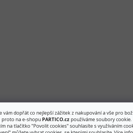
 vám dopřát co nejlepší zážitek z nakupování a vše pro bož
, proto na e-shopu
PARTICO.cz
používáme soubory cookie.
ím na tlačítko "Povolit cookies" souhlasíte s využíváním cook
vení" můžete vybrat cookies, se kterými souhlasíte.
Více inf