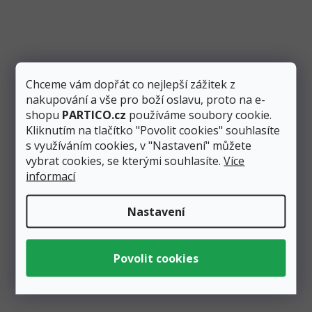
Skladem
2 ks
Měrná
69
0,31 Kč
cena:
/ 1 m
Kč
Přidat do košíku
Chceme vám dopřát co nejlepší zážitek z
Plastová zlatá stuha je šířoká 5 mm a délka je 225 m.
nakupování a vše pro boží oslavu, proto na e-
Její využití je velice pestré, protože je vhodná na
shopu
PARTICO.cz
používáme soubory cookie.
balení...
Kliknutím na tlačítko "Povolit cookies" souhlasíte
s využíváním cookies, v "Nastavení" můžete
vybrat cookies, se kterými souhlasíte.
Více
informací
Nastavení
Zobrazit všechny související produkty
Podobné produkty