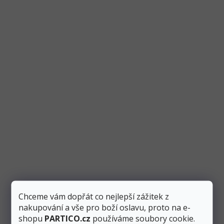
Barva
:
červená
Typ
:
metalické
Velikost
:
35 cm
Písmeno
:
"V"
Potřebujete poradit?
Nebojte se nás kontaktovat.
Chceme vám dopřát co nejlepší zážitek z
nakupování a vše pro boží oslavu, proto na e-
shopu
PARTICO.cz
používáme soubory cookie.