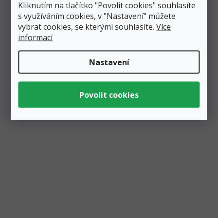
Kliknutím na tlačítko "Povolit cookies" souhlasíte
Jana Bláhová
s využíváním cookies, v "Nastavení" můžete
péče o zákazníky
vybrat cookies, se kterými souhlasíte.
Více
774 923 039
informací
info
@
partico.cz
Nastavení
Položit dotaz
Podobné produkty