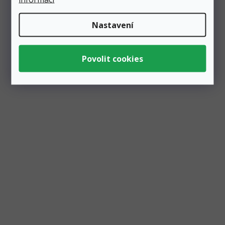
Nastavení
Fóliový balónek "#" červený 35 cm,
metalický
Skladem
5 ks
23 Kč
Přidat do košíku
Připravte originální výzdobu na party nebo oslavu
narozenin z balónků ve tvaru písmen. Ať už vytvoříte
jméno...