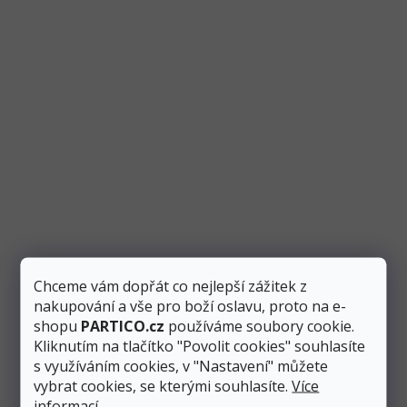
Jana Bláhová
péče o zákazníky
774 923 039
info
@
partico.cz
Položit dotaz
Související produkty
Chceme vám dopřát co nejlepší zážitek z
nakupování a vše pro boží oslavu, proto na e-
shopu
PARTICO.cz
používáme soubory cookie.
Kliknutím na tlačítko "Povolit cookies" souhlasíte
s využíváním cookies, v "Nastavení" můžete
vybrat cookies, se kterými souhlasíte.
Více
informací