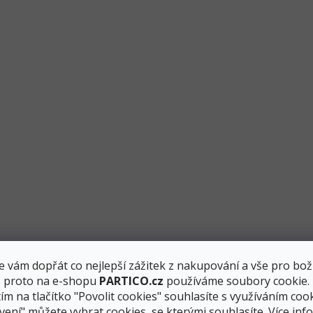
 vám dopřát co nejlepší zážitek z nakupování a vše pro bož
Výprodej
, proto na e-shopu
PARTICO.cz
používáme soubory cookie.
ím na tlačítko "Povolit cookies" souhlasíte s využíváním cook
vení" můžete vybrat cookies, se kterými souhlasíte.
Více inf