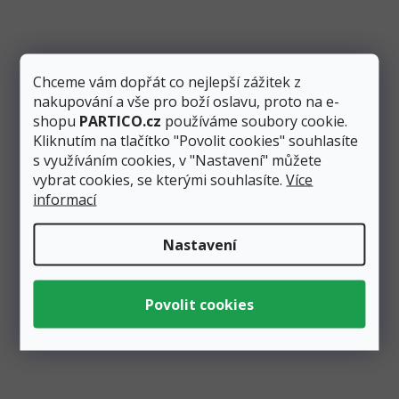
Měrná
136
22,67 Kč
cena:
/ 1 ks
Kč
Přidat do košíku
Chceme vám dopřát co nejlepší zážitek z
Sada obsahuje 6 kusů černých závěsných papírových
nakupování a vše pro boží oslavu, proto na e-
hvězd včetně stříbrného motouzu k zavěšení. V balení
shopu
PARTICO.cz
používáme soubory cookie.
jsou hvězdy...
Kliknutím na tlačítko "Povolit cookies" souhlasíte
s využíváním cookies, v "Nastavení" můžete
vybrat cookies, se kterými souhlasíte.
Více
informací
Nastavení
Zobrazit všechny související produkty
Podobné produkty