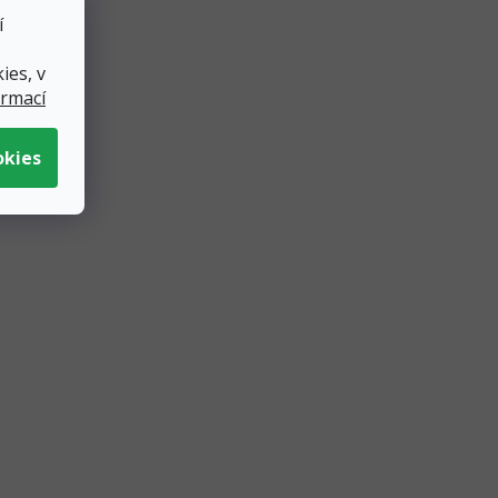
í
ies, v
ormací