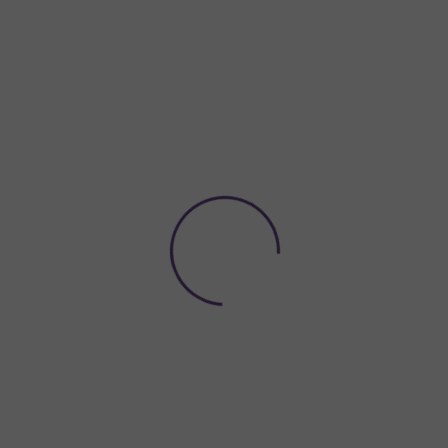
Potřebujete poradit?
774 923 039
Hledat
ACE A VÝZDOBA
NÁDOBÍ A DEKORACE NA STŮL
ORGANZY A
-zlatý 12 cm strong, metalický
tý 12 cm strong, metalick
Nafukovací
balónek
silný
v ba
vhodný na
zdobení
stolů, neb
jsou stěny nebo brány.