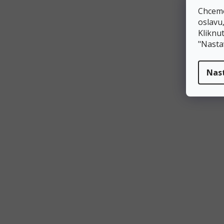
Chceme
oslavu
Kliknut
"Nasta
Nas
Související produkty