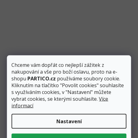
Balónek obří levandulový 1 m, pastelový
Chceme vám dopřát co nejlepší zážitek z
nakupování a vše pro boží oslavu, proto na e-
Skladem
7 ks
shopu
PARTICO.cz
používáme soubory cookie.
Kliknutím na tlačítko "Povolit cookies" souhlasíte
80 Kč
60 Kč
Přidat do košíku
s využíváním cookies, v "Nastavení" můžete
vybrat cookies, se kterými souhlasíte.
Více
informací
Nafukovací balónek má neuvěřitelný 1 metr! Tento obří
balónek má krásnou levandulovou barvu v
pastelovém odstínu....
Nastavení