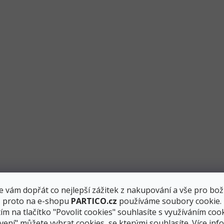
Výprodej
Akce
Ekologické
 vám dopřát co nejlepší zážitek z nakupování a vše pro bož
, proto na e-shopu
PARTICO.cz
používáme soubory cookie.
ím na tlačítko "Povolit cookies" souhlasíte s využíváním cook
vení" můžete vybrat cookies, se kterými souhlasíte.
Více inf