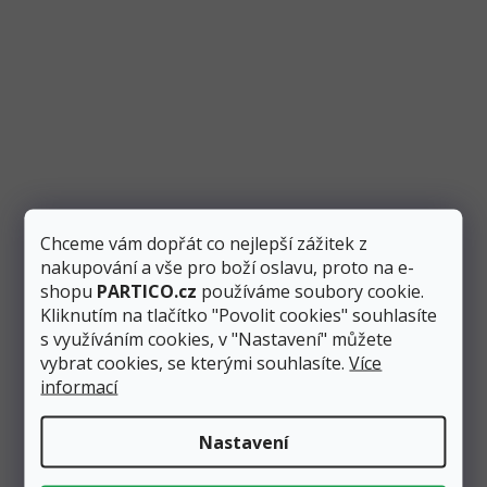
Balónek obří levandulový 1 m, pastelový
Chceme vám dopřát co nejlepší zážitek z
nakupování a vše pro boží oslavu, proto na e-
Skladem
7 ks
shopu
PARTICO.cz
používáme soubory cookie.
Kliknutím na tlačítko "Povolit cookies" souhlasíte
80 Kč
s využíváním cookies, v "Nastavení" můžete
72 Kč
Přidat do košíku
vybrat cookies, se kterými souhlasíte.
Více
informací
Nafukovací balónek má neuvěřitelný 1 metr! Tento obří
balónek má krásnou levandulovou barvu v
Nastavení
pastelovém odstínu....