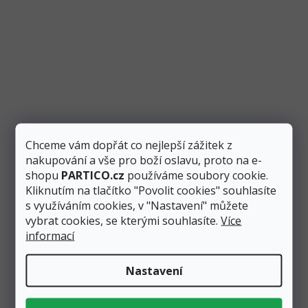
Balónek obří levandulový 1 m, pastelový
Chceme vám dopřát co nejlepší zážitek z
nakupování a vše pro boží oslavu, proto na e-
Skladem
7 ks
shopu
PARTICO.cz
používáme soubory cookie.
Kliknutím na tlačítko "Povolit cookies" souhlasíte
80 Kč
60 Kč
Přidat do košíku
s využíváním cookies, v "Nastavení" můžete
vybrat cookies, se kterými souhlasíte.
Více
informací
Nafukovací balónek má neuvěřitelný 1 metr! Tento obří
balónek má krásnou levandulovou barvu v
pastelovém odstínu....
Nastavení