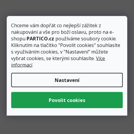
3 Kč
Stále více oblíbený průhledný silný balónek. Lze ho
kombinovat s jakoukoliv jinou barvu, nebo naplnit konfetami
Chceme vám dopřát co nejlepší zážitek z
a...
nakupování a vše pro boží oslavu, proto na e-
shopu
PARTICO.cz
používáme soubory cookie.
Kliknutím na tlačítko "Povolit cookies" souhlasíte
s využíváním cookies, v "Nastavení" můžete
vybrat cookies, se kterými souhlasíte.
Více
informací
Nastavení