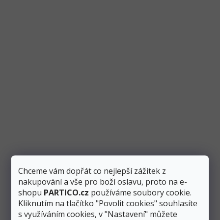
29 Kč
Červená dekorační saténová stuha o šířce 3 mm a délce 50 m.
Vhodná na balení dárků a doprovodné dekorační účely....
Chceme vám dopřát co nejlepší zážitek z
nakupování a vše pro boží oslavu, proto na e-
shopu
PARTICO.cz
používáme soubory cookie.
Kliknutím na tlačítko "Povolit cookies" souhlasíte
Stuha saténová tmavě červená 3 mm, délka 50 m
s využíváním cookies, v "Nastavení" můžete