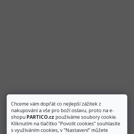
Odebírat newsletter
Vložte svůj e-mail a my vám budeme zasílat informace o nových
produktech na našem e-shopu.
Chceme vám dopřát co nejlepší zážitek z
E-mail
nakupování a vše pro boží oslavu, proto na e-
shopu
PARTICO.cz
používáme soubory cookie.
Odesláním e-mailu souhlasíte se
zpracováním osobních údajů
.
Kliknutím na tlačítko "Povolit cookies" souhlasíte
s využíváním cookies, v "Nastavení" můžete