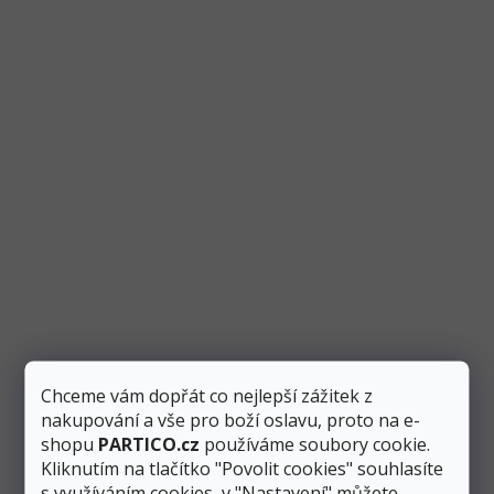
Odebírat newsletter
Vložte svůj e-mail a my vám budeme zasílat informace o nových
produktech na našem e-shopu.
Chceme vám dopřát co nejlepší zážitek z
E-mail
nakupování a vše pro boží oslavu, proto na e-
shopu
PARTICO.cz
používáme soubory cookie.
Kliknutím na tlačítko "Povolit cookies" souhlasíte
Odesláním e-mailu souhlasíte se
zpracováním osobních údajů
.
s využíváním cookies, v "Nastavení" můžete