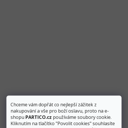
Odebírat newsletter
Vložte svůj e-mail a my vám budeme zasílat informace o nových
produktech na našem e-shopu.
Chceme vám dopřát co nejlepší zážitek z
E-mail
nakupování a vše pro boží oslavu, proto na e-
shopu
PARTICO.cz
používáme soubory cookie.
Kliknutím na tlačítko "Povolit cookies" souhlasíte
Odesláním e-mailu souhlasíte se
zpracováním osobních údajů
.