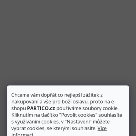
Satén černý 16 cm, délka 9 m
Skladem
4 ks
Měrná
7,89 Kč / 1 m
cena:
Přidat do košíku
71 Kč
Luxusně vypadající satén v černé barvě. Skvěle se tak hodí
například jako běhoun na stůl. Lze ho jednoduše tvarovat a...
Chceme vám dopřát co nejlepší zážitek z
nakupování a vše pro boží oslavu, proto na e-
shopu
PARTICO.cz
používáme soubory cookie.
Kliknutím na tlačítko "Povolit cookies" souhlasíte
s využíváním cookies, v "Nastavení" můžete
vybrat cookies, se kterými souhlasíte.
Více
informací