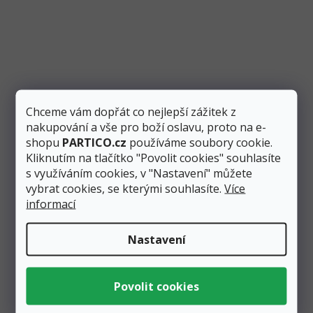
p
i
s
p
r
o
d
u
Chceme vám dopřát co nejlepší zážitek z
k
nakupování a vše pro boží oslavu, proto na e-
t
shopu
PARTICO.cz
používáme soubory cookie.
ů
Kliknutím na tlačítko "Povolit cookies" souhlasíte
s využíváním cookies, v "Nastavení" můžete
vybrat cookies, se kterými souhlasíte.
Více
Stuha saténová tmavě růžová 50 mm, délka 25 m
informací
Skladem
2 ks
Nastavení
Měrná
3,56 Kč / 1 m
cena:
Přidat do košíku
89 Kč
Tmavě růžová dekorační saténová stuha o šířce 50 mm a