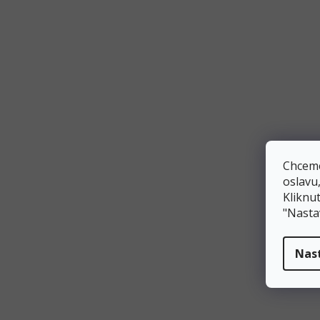
tmavě zelená
tyrkysová
zaprášená růže
zelená
zlatá
Chceme
oslavu
Kliknut
žlutá
"Nasta
studená zlatá
Nas
Délka
Šířka