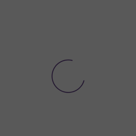
Potřebujete poradit?
774 923 039
Hledat
ACE A VÝZDOBA
NÁDOBÍ A DEKORACE NA STŮL
ORGANZY A
énové stuhy fialové 12 mm
IALOVÉ 12 MM