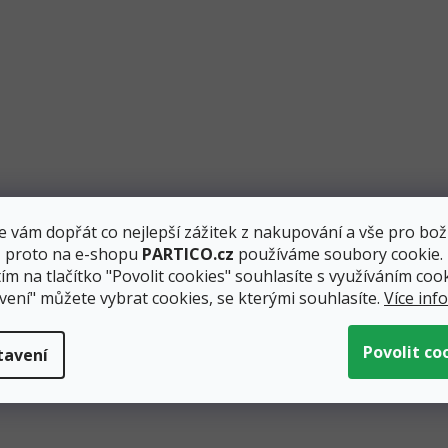
 vám dopřát co nejlepší zážitek z nakupování a vše pro bož
, proto na e-shopu
PARTICO.cz
používáme soubory cookie.
ím na tlačítko "Povolit cookies" souhlasíte s využíváním cook
vení" můžete vybrat cookies, se kterými souhlasíte.
Více inf
tavení