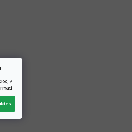
í
ies, v
ormací