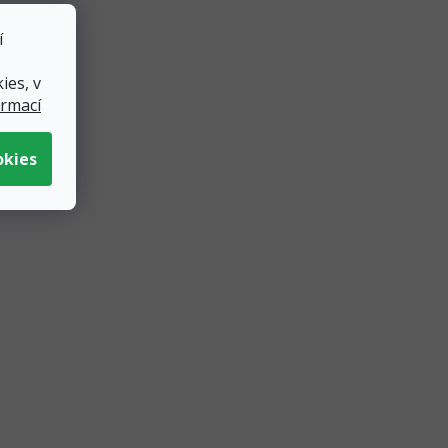
í
ies, v
ormací