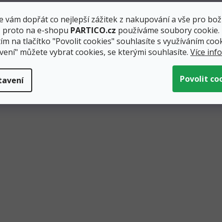
 vám dopřát co nejlepší zážitek z nakupování a vše pro bož
, proto na e-shopu
PARTICO.cz
používáme soubory cookie.
ím na tlačítko "Povolit cookies" souhlasíte s využíváním cook
vení" můžete vybrat cookies, se kterými souhlasíte.
Více inf
tavení