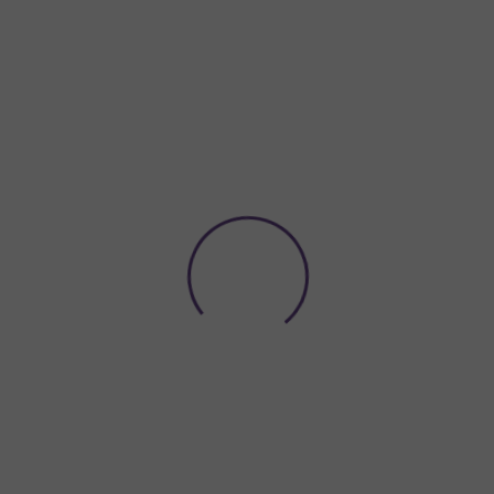
Potřebujete poradit?
774 923 039
Hledat
ACE A VÝZDOBA
NÁDOBÍ A DEKORACE NA STŮL
ORGANZY A
énové stuhy světle pudrově růžové
VĚTLE PUDROVĚ RŮŽOVÉ