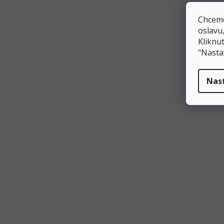
tmavě zelená
Chceme
oslavu
tyrkysová
Kliknut
"Nasta
zaprášená růže
Nas
zelená
zlatá
žlutá
studená zlatá
Délka
Šířka