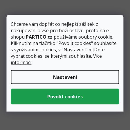
Stuha saténová světle krémová 12 mm, délka 25 m
Chceme vám dopřát co nejlepší zážitek z
Skladem
4 ks
nakupování a vše pro boží oslavu, proto na e-
Měrná
1,32 Kč / 1 m
shopu
PARTICO.cz
používáme soubory cookie.
cena:
Přidat do košíku
33 Kč
Kliknutím na tlačítko "Povolit cookies" souhlasíte
s využíváním cookies, v "Nastavení" můžete
Světle krémová dekorační saténová stuha o šířce 12 mm a
vybrat cookies, se kterými souhlasíte.
Více
délce 25 m. Vhodná na tvorbu mašlí, balení dárků a další...
informací
Nastavení