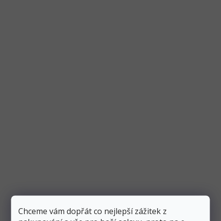
Papírové talíře Ledové království 2, 20 cm, 8 ks
Skladem
4 ks
89 Kč
Přidat do košíku
47 Kč
Krásné papírové talíře s motivem Ledového království 2,
které neobsahují žádný plast. Průměr talíře je 20 cm a v...
Výprodej
Chceme vám dopřát co nejlepší zážitek z