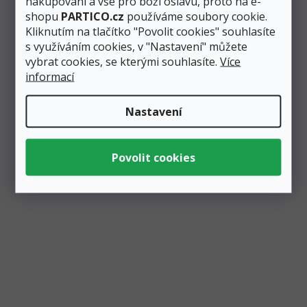
nakupování a vše pro boží oslavu, proto na e-
shopu
PARTICO.cz
používáme soubory cookie.
Kliknutím na tlačítko "Povolit cookies" souhlasíte
s využíváním cookies, v "Nastavení" můžete
vybrat cookies, se kterými souhlasíte.
Více
informací
Papírové ubrousky Ledové království 2 33x33 cm,
Nastavení
20 ks
Skladem
3 ks
Měrná
2,06 Kč / 1 ks
69 Kč
cena:
Přidat do košíku
33 Kč
Papírové ubrousky s Elsou z Ledového království vám prostě
nesmí chybět na tématické oslavě. Velikost ubrousků je...
Výprodej