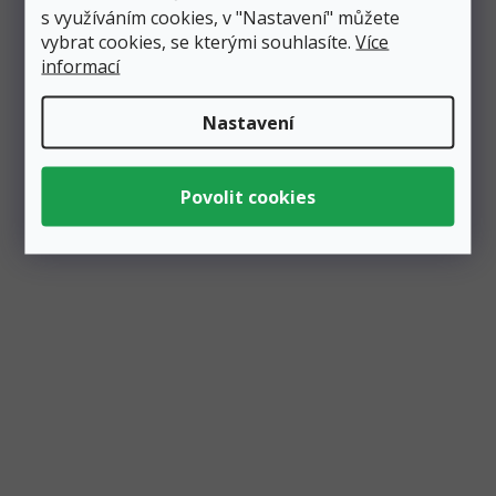
s využíváním cookies, v "Nastavení" můžete
vybrat cookies, se kterými souhlasíte.
Více
informací
Nastavení
Banner Pirates Party černý s lebkou 14x100 cm
Skladem
4 ks
85 Kč
Přidat do košíku
75 Kč
Bez papírového banneru PIRATES PARTY v černé barvě se
žádná oslava s tématem pirátů prostě neobjede. Banner
obsahuje...