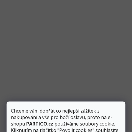
Banner Dino Party černý dinosaurus 20x90 cm
Skladem
1 ks
Přidat do košíku
76 Kč
Banner ve tvaru dinosaura v sobě ukrývá nápis “Dino party”.
Černý banner využijete při dětské narozeninové...
Akce
Chceme vám dopřát co nejlepší zážitek z
nakupování a vše pro boží oslavu, proto na e-
shopu
PARTICO.cz
používáme soubory cookie.
Kliknutím na tlačítko "Povolit cookies" souhlasíte